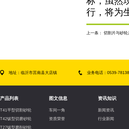
标，虽然
行，将为
上一条：
切割片与砂轮
地址：临沂市莒南县大店镇
业务电话：0539-78138
产品列表
图文信息
资讯知识
T41平型切割砂轮
车间一角
新闻资讯
T42钹型切磨砂轮
资质荣誉
行业新闻
T27钹型磨削砂轮