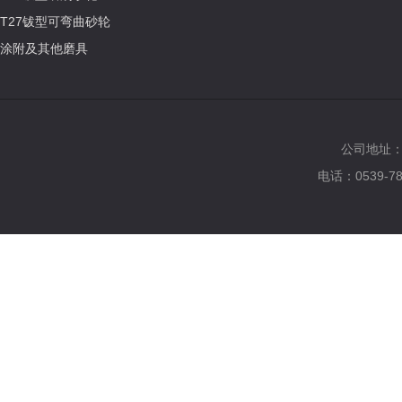
T27钹型可弯曲砂轮
涂附及其他磨具
公司地址：临
电话：0539-7