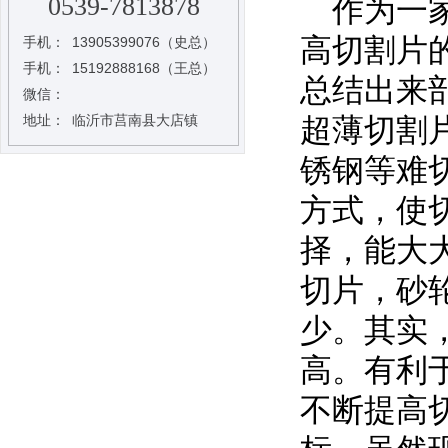
0539-7813878
作为一家
高切割片
手机：
13905399076（史总）
手机：
15192888168（王总）
总结出来
微信：
地址：
临沂市莒南县大店镇
超薄切割
锈钢等难
方式，使
择，能大
切片，砂
少。其实
高。有利
不断提高